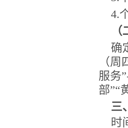
4.
（
确
（周
服务”
部”“
三
时