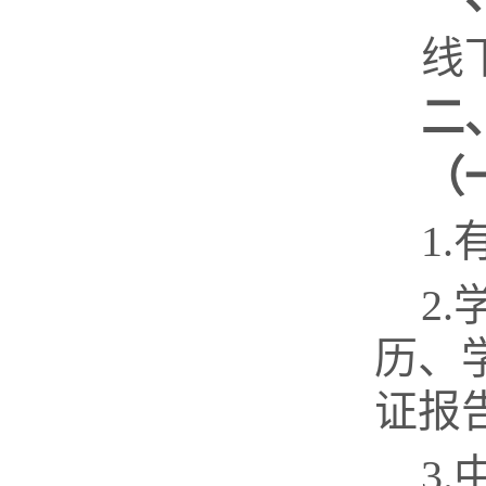
线
二
（
1.
2.
历、
证报
3.