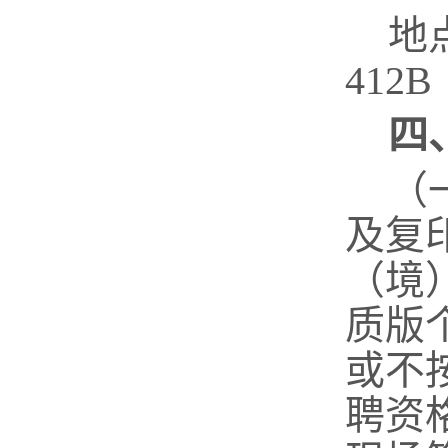
地
412B
四
（
及复
（境
质版
或不
聘资