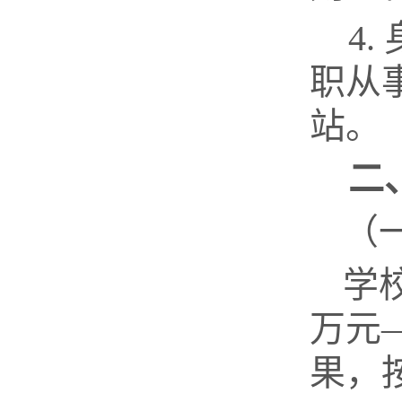
4.
职从
站。
二
（
学
万元
果
，