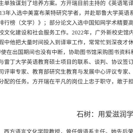
生单独谋划了培养方案。方开瑞目前主持的《英语笔
至2013年入选中美富布莱特研究学者，并赴耶鲁大学英
排行榜（文学）》；部分论文入选中国知网学术精要高
校文化建设和社会服务工作。2022年，广外新校史
假中他把大量时间投入到译审工作，常常忙到深夜才休
即使在出国期间也没有中断，协助图书馆采购图书资料
与雷丁大学英语教育硕士项目的联系、谈判、协议签
司评审专家、教育部研究生教育与发展中心评议专家
分配的任务。方开瑞在平凡的岗位上忠于职守，敢于
石树：用爱滋润
，西方语言文化学院教授，曾任俄语系主任。她先后