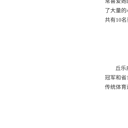
常喜爱她
了大量的
共有10
丘乐
冠军和省
传统体育