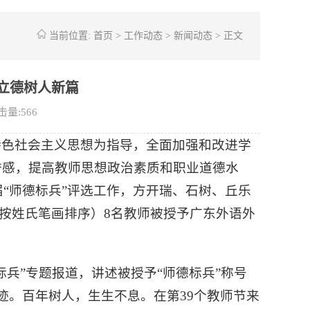
当前位置:
首页
>
工作动态
>
新闻动态
> 正文
立德树人新篇
击量:
566
特色社会主义思想为指导，全面加强和改进学
誉感，提高教师思想政治素质和职业道德水
届“师德标兵”评选工作，方开瑞、石树、丘乐
丹（按姓氏笔画排序）8名教师被授予广东外语外
兵”专题报道，讲述被授予“师德标兵”称号
迹。百年树人，生生不息。在第39个教师节来