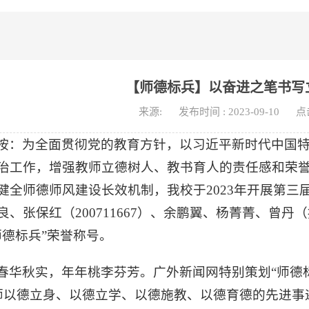
【师德标兵】以奋进之笔书写
来源:
发布时间 : 2023-09-10
点
按：
为全面贯彻党的教育方针，以习近平新时代中国
治工作，增强教师立德树人、教书育人的责任感和荣
健全师德师风建设长效机制，我校于2023年开展第三
良、张保红（200711667）、余鹏翼、杨菁菁、曾
师德标兵”荣誉称号。
春华秋实，年年桃李芬芳。广外新闻网特别策划“师德标
师以德立身、以德立学、以德施教、以德育德的先进事