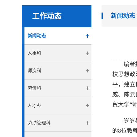
工作动态
新闻动态
新闻动态
人事科
编者
师资科
校思想政
平，建立
劳资科
威、陈云
贸大学“
人才办
岁岁
劳动管理科
的8位教