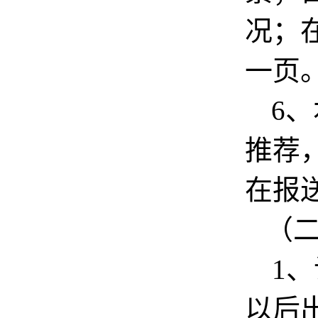
况；
一页
6
、
推荐
在报
（
1
、
以后