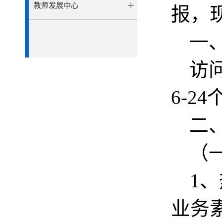
教师发展中心
报，
一
访
6-24
二
（
1
、
业务