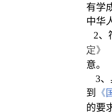
有学
中华
2
、
定》
意。
3
、
到
《
的要