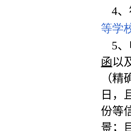
4
、
等学
5
、
函
以
（精
日，
份等
景；