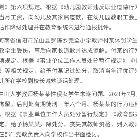
则》第六项规定。根据《幼儿园教师违反职业道德行
当月工资，向幼儿及其家属道歉，在幼儿园教职工会
估作降级处理并在教育系统内进行通报批评。
河南省信阳市光山县罗陈乡完全小学教师付某体罚学生问
致学生受伤，事后向家长道歉并达成谅解。付某的行
项规定。根据《事业单位工作人员处分暂行规定》《中
》等相关规定，给予付某记过处分，取消当年评优评
其所在学校副校长诫勉谈话处理。
中山大学教师杨某某性侵女学生未遂问题。2021年7
拘留，后判处有期徒刑一年六个月。杨某某的行为违
。根据《事业单位工作人员处分暂行规定》《教育部
定，给予杨某某开除处分，丧失其教师资格，列入教
在部门党政负责人向学校作出书面检讨。